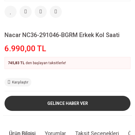
Nacar NC36-291046-BGRM Erkek Kol Saati
6.990,00 TL
745,83 TL
den başlayan taksitlerle!
Karşılaştır
GELİNCE HABER VER
Ürün Bilgisi
Yorumlar
Taksit Seçenekleri
Öne