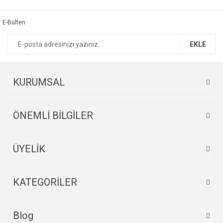
kullanarak tarafımıza iletebilirsiniz.
Görüş ve önerileriniz için teşekkür ederiz.
E-Bülten
Yorum Yaz
Ürün resmi kalitesiz, bozuk veya görüntülenemiyor.
EKLE
Ürün açıklamasında eksik bilgiler bulunuyor.
Ürün bilgilerinde hatalar bulunuyor.
Ürün fiyatı diğer sitelerden daha pahalı.
KURUMSAL
Bu ürüne benzer farklı alternatifler olmalı.
ÖNEMLİ BİLGİLER
ÜYELİK
Gönder
KATEGORİLER
Blog