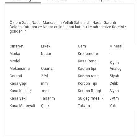
Özlem Saat, Nacar Markasının Yetkili Satıcısıdır. Nacar Garanti
Belgesi,faturası ve Nacar orijinal saat kutusu ile adresinize ücretsiz
gönderilir.
Cinsiyet
Erkek
Cam
Mineral
Marka
Nacar
Kronometre
-
Model
Kasa Rengi
Siyah
Mekanizma
Quartz
Kadran tipi
Analo
Garanti
2 Yıl
Kadran rengi
Siyah
Kasa Çapı
mm
Kordon Tipi
Çelik
Kasa Kalınlığı
mm
Kordon Rengi
Siyah
Kasa Şekli
Tasarım
Su geçirmezlik
5Atm
Kasa Materyali
Çelik
Takvim
Yok
Bu ürünün fiyat bilgisi, resim, ürün açıklamalarında ve diğer
konularda yetersiz gördüğünüz noktaları öneri formunu
Bu ürüne ilk yorumu siz yapın!