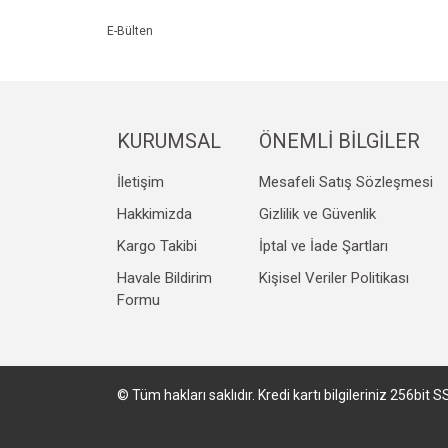
Ürün bilgilerinde hatalar bulunuyor.
E-Bülten
Ürün fiyatı diğer sitelerden daha pahalı.
Bu ürüne benzer farklı alternatifler olmalı.
KURUMSAL
ÖNEMLİ BİLGİLER
İletişim
Mesafeli Satış Sözleşmesi
Hakkimizda
Gizlilik ve Güvenlik
Kargo Takibi
İptal ve İade Şartları
Havale Bildirim
Kişisel Veriler Politikası
Formu
© Tüm hakları saklıdır. Kredi kartı bilgileriniz 256bit S