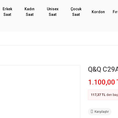
Erkek
Kadın
Unisex
Çocuk
Kordon
Fır
Saat
Saat
Saat
Saat
Q&Q C29A
1.100,00 
117,37 TL
den başl
Karşılaştır