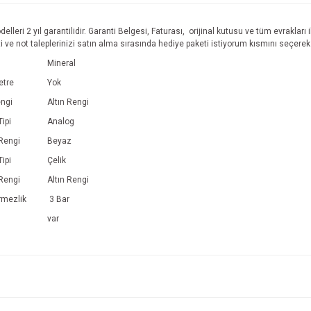
eri 2 yıl garantilidir. Garanti Belgesi, Faturası, orijinal kutusu ve tüm evrakları 
i ve not taleplerinizi satın alma sırasında hediye paketi istiyorum kısmını seçerek 
Mineral
etre
Yok
ngi
Altın Rengi
ipi
Analog
Rengi
Beyaz
ipi
Çelik
Rengi
Altın Rengi
rmezlik
3 Bar
var
e diğer konularda yetersiz gördüğünüz noktaları öneri formunu kullanarak tarafım
Bu ürüne ilk yorumu siz yapın!
r.
Yorum Yaz