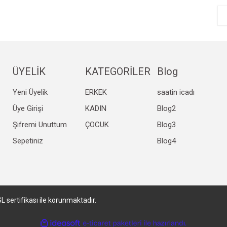
ÜYELİK
KATEGORİLER
Blog
Yeni Üyelik
ERKEK
saatin icadı
Gönder
Üye Girişi
KADIN
Blog2
Şifremi Unuttum
ÇOCUK
Blog3
Sepetiniz
Blog4
SL sertifikası ile korunmaktadır.
ile
ideasoft
e-