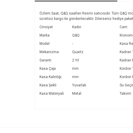
Özlem Saat, Q&Q saatleri Resmi satıcısıdır. Tüm Q&Q modell
ücretsiz kargo ile gönderilecektir. Dilerseniz hediye paket
Cinsiyet
Kadın
Cam
Marka
Q&Q
Kronom
Model
-
Kasa Re
Mekanizma
Quartz
Kadran T
Garanti
2 Yıl
Kadran 
Kasa Çapı
mm
Kordon T
Kasa Kalınlığı
mm
Kordon 
Kasa Şekli
Yuvarlak
Su Geçi
Kasa Materyali
Metal
Takvim
Bu ürünün fiyat bilgisi, resim, ürün açıklamalarında v
Görüş ve önerileriniz için teşekkür ederiz.
Ürün resmi kalitesiz, bozuk veya görüntülenemiyo
Ürün açıklamasında eksik bilgiler bulunuyor.