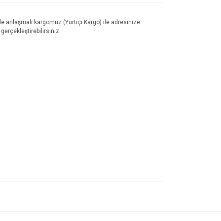
ile anlaşmalı kargomuz (Yurtiçi Kargo) ile adresinize
gerçekleştirebilirsiniz.
ıza iletebilirsiniz.