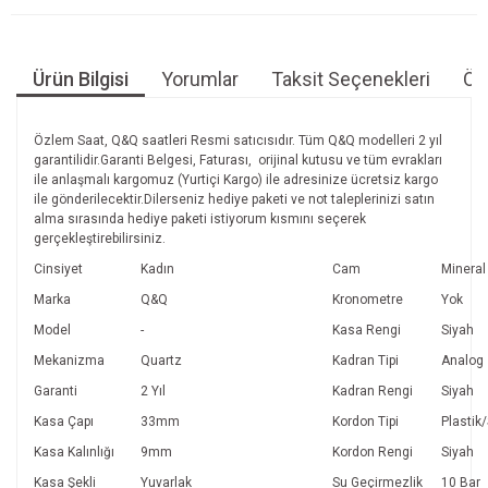
Ürün Bilgisi
Yorumlar
Taksit Seçenekleri
Öne
Özlem Saat, Q&Q saatleri Resmi satıcısıdır. Tüm Q&Q modelleri 2 yıl
garantilidir.Garanti Belgesi, Faturası, orijinal kutusu ve tüm evrakları
ile anlaşmalı kargomuz (Yurtiçi Kargo) ile adresinize ücretsiz kargo
ile gönderilecektir.Dilerseniz hediye paketi ve not taleplerinizi satın
alma sırasında hediye paketi istiyorum kısmını seçerek
gerçekleştirebilirsiniz.
Cinsiyet
Kadın
Cam
Mineral
Marka
Q&Q
Kronometre
Yok
Model
-
Kasa Rengi
Siyah
Mekanizma
Quartz
Kadran Tipi
Analog
Garanti
2 Yıl
Kadran Rengi
Siyah
Kasa Çapı
33mm
Kordon Tipi
Plastik/
Kasa Kalınlığı
9mm
Kordon Rengi
Siyah
Kasa Şekli
Yuvarlak
Su Geçirmezlik
10 Bar