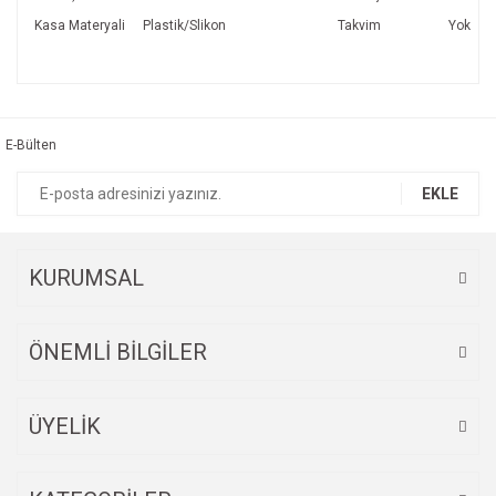
Kasa Materyali
Plastik/Slikon
Takvim
Yok
Bu ürünün fiyat bilgisi, resim, ürün açıklamalarında ve diğer
konularda yetersiz gördüğünüz noktaları öneri formunu
Bu ürüne ilk yorumu siz yapın!
kullanarak tarafımıza iletebilirsiniz.
Görüş ve önerileriniz için teşekkür ederiz.
E-Bülten
Yorum Yaz
Ürün resmi kalitesiz, bozuk veya görüntülenemiyor.
EKLE
Ürün açıklamasında eksik bilgiler bulunuyor.
Ürün bilgilerinde hatalar bulunuyor.
Ürün fiyatı diğer sitelerden daha pahalı.
KURUMSAL
Bu ürüne benzer farklı alternatifler olmalı.
ÖNEMLİ BİLGİLER
ÜYELİK
Gönder