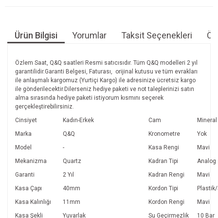
Ürün Bilgisi
Yorumlar
Taksit Seçenekleri
Öne
Özlem Saat, Q&Q saatleri Resmi satıcısıdır. Tüm Q&Q modelleri 2 yıl
garantilidir.Garanti Belgesi, Faturası, orijinal kutusu ve tüm evrakları
ile anlaşmalı kargomuz (Yurtiçi Kargo) ile adresinize ücretsiz kargo
ile gönderilecektir.Dilerseniz hediye paketi ve not taleplerinizi satın
alma sırasında hediye paketi istiyorum kısmını seçerek
gerçekleştirebilirsiniz.
Cinsiyet
Kadın-Erkek
Cam
Mineral
Marka
Q&Q
Kronometre
Yok
Model
-
Kasa Rengi
Mavi
Mekanizma
Quartz
Kadran Tipi
Analog
Garanti
2 Yıl
Kadran Rengi
Mavi
Kasa Çapı
40mm
Kordon Tipi
Plastik/
Kasa Kalınlığı
11mm
Kordon Rengi
Mavi
Kasa Şekli
Yuvarlak
Su Geçirmezlik
10 Bar