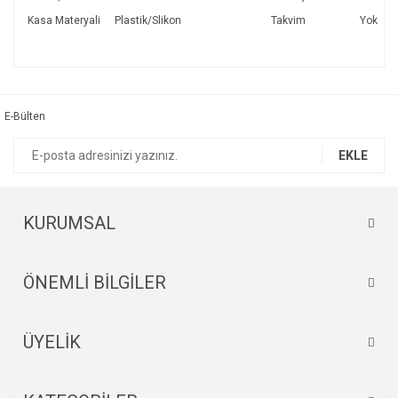
Kasa Materyali
Plastik/Slikon
Takvim
Yok
Bu ürünün fiyat bilgisi, resim, ürün açıklamalarında ve diğer
konularda yetersiz gördüğünüz noktaları öneri formunu
Bu ürüne ilk yorumu siz yapın!
kullanarak tarafımıza iletebilirsiniz.
Görüş ve önerileriniz için teşekkür ederiz.
E-Bülten
Yorum Yaz
Ürün resmi kalitesiz, bozuk veya görüntülenemiyor.
EKLE
Ürün açıklamasında eksik bilgiler bulunuyor.
Ürün bilgilerinde hatalar bulunuyor.
Ürün fiyatı diğer sitelerden daha pahalı.
KURUMSAL
Bu ürüne benzer farklı alternatifler olmalı.
ÖNEMLİ BİLGİLER
ÜYELİK
Gönder