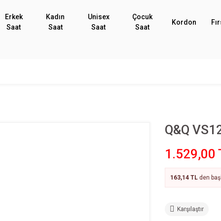
Erkek
Kadın
Unisex
Çocuk
Kordon
Fır
Saat
Saat
Saat
Saat
Q&Q VS12
1.529,00 
163,14 TL
den başl
Karşılaştır