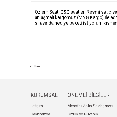
Özlem Saat, Q&Q saatleri Resmi satıcısıdır
anlaşmalı kargomuz (MNG Kargo) ile adres
sırasında hediye paketi istiyorum kısmını
Bu ürünün fiyat bilgisi, resim, ürün açıklamalarında v
Görüş ve önerileriniz için teşekkür ederiz.
Ürün resmi kalitesiz, bozuk veya görüntülenemiyo
Ürün açıklamasında eksik bilgiler bulunuyor.
Ürün bilgilerinde hatalar bulunuyor.
E-Bülten
Ürün fiyatı diğer sitelerden daha pahalı.
Bu ürüne benzer farklı alternatifler olmalı.
KURUMSAL
ÖNEMLİ BİLGİLER
İletişim
Mesafeli Satış Sözleşmesi
Hakkimizda
Gizlilik ve Güvenlik