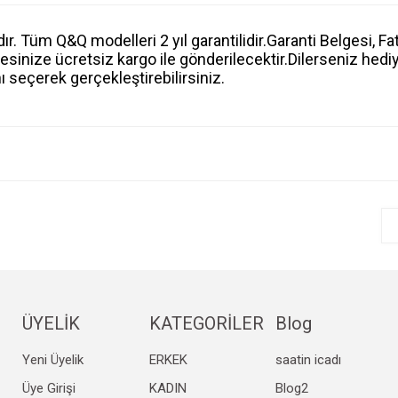
. Tüm Q&Q modelleri 2 yıl garantilidir.Garanti Belgesi, Fatu
inize ücretsiz kargo ile gönderilecektir.Dilerseniz hediye
 seçerek gerçekleştirebilirsiniz.
e diğer konularda yetersiz gördüğünüz noktaları öneri formunu kullanarak tarafım
Bu ürüne ilk yorumu siz yapın!
r.
Yorum Yaz
ÜYELİK
KATEGORİLER
Blog
Yeni Üyelik
ERKEK
saatin icadı
Gönder
Üye Girişi
KADIN
Blog2