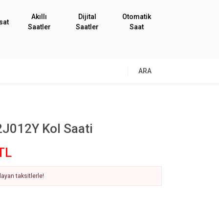
Akıllı
Dijital
Otomatik
sat
Saatler
Saatler
Saat
ARA
J012Y Kol Saati
TL
ayan taksitlerle!