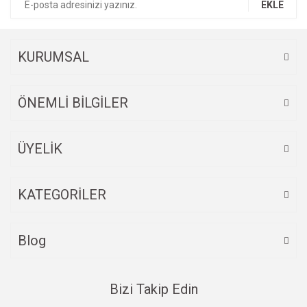
EKLE
Ürün açıklamasında eksik bilgiler bulunuyor.
Ürün bilgilerinde hatalar bulunuyor.
Ürün fiyatı diğer sitelerden daha pahalı.
KURUMSAL
Bu ürüne benzer farklı alternatifler olmalı.
ÖNEMLİ BİLGİLER
ÜYELİK
Gönder
KATEGORİLER
Blog
Bizi Takip Edin