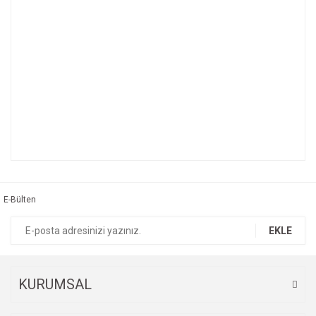
Bu ürünün fiyat bilgisi, resim, ürün açıklamalarında ve diğer
konularda yetersiz gördüğünüz noktaları öneri formunu
Bu ürüne ilk yorumu siz yapın!
kullanarak tarafımıza iletebilirsiniz.
Görüş ve önerileriniz için teşekkür ederiz.
E-Bülten
Yorum Yaz
Ürün resmi kalitesiz, bozuk veya görüntülenemiyor.
EKLE
Ürün açıklamasında eksik bilgiler bulunuyor.
Ürün bilgilerinde hatalar bulunuyor.
Ürün fiyatı diğer sitelerden daha pahalı.
KURUMSAL
Bu ürüne benzer farklı alternatifler olmalı.