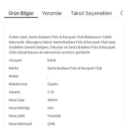
Ürün Bilgisi
Yorumlar
Taksit Seçenekleri
Öne
Özlem Saat, Santa Barbara Polo & Racquet Club Markasının Yetkili
Satıcısıdır. Alacağınız bütün Santa Barbara Polo & Racquet Club Saat
modelleri Garanti Belgesi, Faturası ve Santa Barbara Polo & Racquet
Club orijinal kutusu ile adresinize ücretsiz gönderilir.
Cinsiyet
Erkek
Marka
Santa Barbara Polo & Racquet Club
Model
-
Mekanizma
Quartz
Garanti
2 Yıl
Kasa Çapı
44mm
Kasa Kalınlığı
mm
Kasa Şekli
Yuvarlak
Kasa Materyali
Çelik