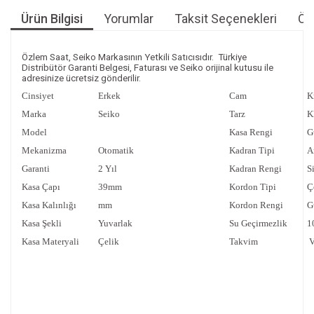
Ürün Bilgisi
Yorumlar
Taksit Seçenekleri
Öne
Özlem Saat, Seiko Markasının Yetkili Satıcısıdır. Türkiye
Distribütör Garanti Belgesi, Faturası ve Seiko orijinal kutusu ile
adresinize ücretsiz gönderilir.
Cinsiyet
Erkek
Cam
K
Marka
Seiko
Tarz
K
Model
Kasa Rengi
G
Mekanizma
Otomatik
Kadran Tipi
A
Garanti
2 Yıl
Kadran Rengi
S
Kasa Çapı
39mm
Kordon Tipi
Ç
Kasa Kalınlığı
mm
Kordon Rengi
G
Kasa Şekli
Yuvarlak
Su Geçirmezlik
1
Kasa Materyali
Çelik
Takvim
V
Bu ürünün fiyat bilgisi, resim, ürün açıklamalarında ve diğer
konularda yetersiz gördüğünüz noktaları öneri formunu