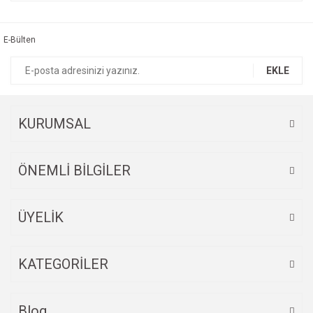
Bu ürüne ilk yorumu siz yapın!
kullanarak tarafımıza iletebilirsiniz.
Görüş ve önerileriniz için teşekkür ederiz.
E-Bülten
Yorum Yaz
Ürün resmi kalitesiz, bozuk veya görüntülenemiyor.
EKLE
Ürün açıklamasında eksik bilgiler bulunuyor.
Ürün bilgilerinde hatalar bulunuyor.
Ürün fiyatı diğer sitelerden daha pahalı.
KURUMSAL
Bu ürüne benzer farklı alternatifler olmalı.
ÖNEMLİ BİLGİLER
ÜYELİK
Gönder
KATEGORİLER
Blog