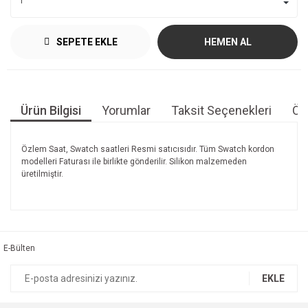
SEPETE EKLE
HEMEN AL
Ürün Bilgisi
Yorumlar
Taksit Seçenekleri
Öne
Özlem Saat, Swatch saatleri Resmi satıcısıdır. Tüm Swatch kordon
modelleri Faturası ile birlikte gönderilir. Silikon malzemeden
üretilmiştir.
Bu ürünün fiyat bilgisi, resim, ürün açıklamalarında ve diğer
konularda yetersiz gördüğünüz noktaları öneri formunu
Bu ürüne ilk yorumu siz yapın!
kullanarak tarafımıza iletebilirsiniz.
Görüş ve önerileriniz için teşekkür ederiz.
E-Bülten
Yorum Yaz
Ürün resmi kalitesiz, bozuk veya görüntülenemiyor.
EKLE
Ürün açıklamasında eksik bilgiler bulunuyor.
Ürün bilgilerinde hatalar bulunuyor.