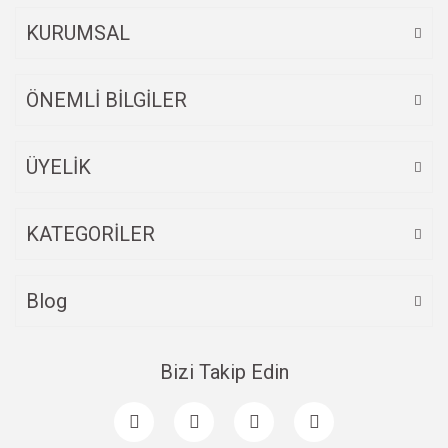
Ürün fiyatı diğer sitelerden daha pahalı.
KURUMSAL
Bu ürüne benzer farklı alternatifler olmalı.
ÖNEMLİ BİLGİLER
ÜYELİK
Gönder
KATEGORİLER
Blog
Bizi Takip Edin