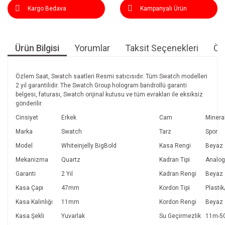
Kargo Bedava
Kampanyalı Ürün
Ürün Bilgisi
Yorumlar
Taksit Seçenekleri
Öne
Özlem Saat, Swatch saatleri Resmi satıcısıdır. Tüm Swatch modelleri
2 yıl garantilidir. The Swatch Group hologram bandrollü garanti
belgesi, faturası, Swatch orijinal kutusu ve tüm evrakları ile eksiksiz
gönderilir.
Cinsiyet
Erkek
Cam
Minera
Marka
Swatch
Tarz
Spor
Model
Whiteinjelly BigBold
Kasa Rengi
Beyaz
Mekanizma
Quartz
Kadran Tipi
Analog
Garanti
2 Yıl
Kadran Rengi
Beyaz
Kasa Çapı
47mm
Kordon Tipi
Plastik
Kasa Kalınlığı
11mm
Kordon Rengi
Beyaz
Kasa Şekli
Yuvarlak
Su Geçirmezlik
11m-5