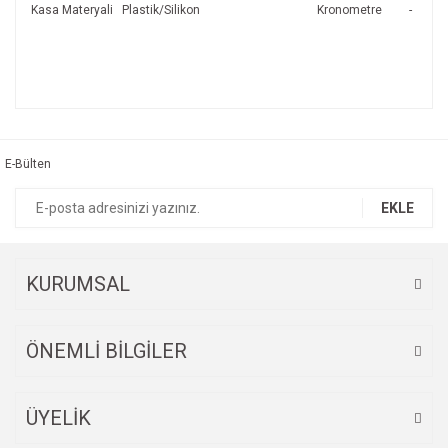
Kasa Materyali
Plastik/Silikon
Kronometre
-
Bu ürünün fiyat bilgisi, resim, ürün açıklamalarında ve diğer
konularda yetersiz gördüğünüz noktaları öneri formunu
Bu ürüne ilk yorumu siz yapın!
kullanarak tarafımıza iletebilirsiniz.
Görüş ve önerileriniz için teşekkür ederiz.
E-Bülten
Yorum Yaz
Ürün resmi kalitesiz, bozuk veya görüntülenemiyor.
EKLE
Ürün açıklamasında eksik bilgiler bulunuyor.
Ürün bilgilerinde hatalar bulunuyor.
Ürün fiyatı diğer sitelerden daha pahalı.
KURUMSAL
Bu ürüne benzer farklı alternatifler olmalı.
ÖNEMLİ BİLGİLER
ÜYELİK
Gönder