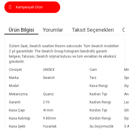
Kampanyalı Ürün
Ürün Bilgisi
Yorumlar
Taksit Seçenekleri
Öne
Özlem Saat, Swatch saatleri Resmi satıcısıdır. Tüm Swatch modelleri
2 yıl garantilidir. The Swatch Group hologram bandrollü garanti
belgesi, faturası, Swatch orijinal kutusu ve tüm evrakları ile eksiksiz
gönderilir.
Cinsiyet
UNİSEX
Cam
Mi
Marka
Swatch
Tarz
Sp
Model
Kasa Rengi
Si
Mekanizma
Quartz
Kadran Tipi
An
Garanti
2 Yıl
Kadran Rengi
Lac
Kasa Çapı
41mm
Kordon Tipi
Sil
Kasa Kalınlığı
9.85mm
Kordon Rengi
Si
Kasa Şekli
Yuvarlak
Su Geçirmezlik
3 