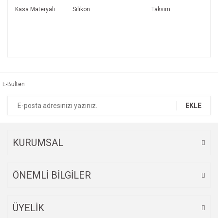
Kasa Materyali
Silikon
Takvim
Bu ürünün fiyat bilgisi, resim, ürün açıklamalarında ve diğer
konularda yetersiz gördüğünüz noktaları öneri formunu
Bu ürüne ilk yorumu siz yapın!
kullanarak tarafımıza iletebilirsiniz.
Görüş ve önerileriniz için teşekkür ederiz.
E-Bülten
Yorum Yaz
Ürün resmi kalitesiz, bozuk veya görüntülenemiyor.
EKLE
Ürün açıklamasında eksik bilgiler bulunuyor.
Ürün bilgilerinde hatalar bulunuyor.
Ürün fiyatı diğer sitelerden daha pahalı.
KURUMSAL
Bu ürüne benzer farklı alternatifler olmalı.
ÖNEMLİ BİLGİLER
ÜYELİK
Gönder