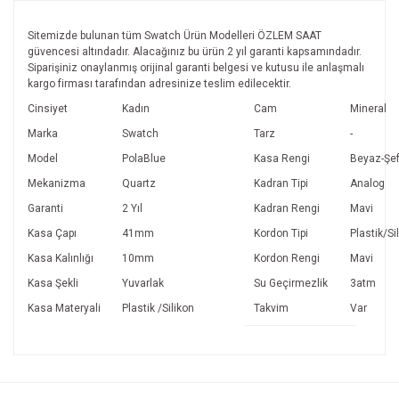
Sitemizde bulunan tüm Swatch Ürün Modelleri ÖZLEM SAAT
güvencesi altındadır. Alacağınız bu ürün 2 yıl garanti kapsamındadır.
Siparişiniz onaylanmış orijinal garanti belgesi ve kutusu ile anlaşmalı
kargo firması tarafından adresinize teslim edilecektir.
Cinsiyet
Kadın
Cam
Mineral
Marka
Swatch
Tarz
-
Model
PolaBlue
Kasa Rengi
Beyaz-Şef
Mekanizma
Quartz
Kadran Tipi
Analog
Garanti
2 Yıl
Kadran Rengi
Mavi
Kasa Çapı
41mm
Kordon Tipi
Plastik/Si
Kasa Kalınlığı
10mm
Kordon Rengi
Mavi
Kasa Şekli
Yuvarlak
Su Geçirmezlik
3atm
Kasa Materyali
Plastik /Silikon
Takvim
Var
Bu ürünün fiyat bilgisi, resim, ürün açıklamalarında ve diğer
konularda yetersiz gördüğünüz noktaları öneri formunu
kullanarak tarafımıza iletebilirsiniz.
Görüş ve önerileriniz için teşekkür ederiz.
Canım Swatch