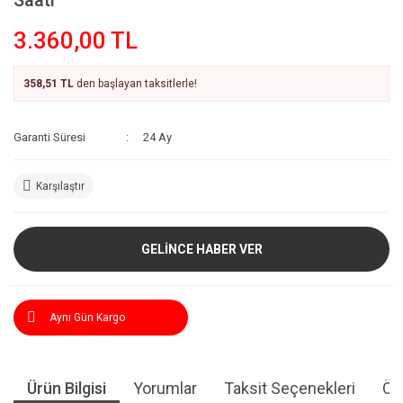
Saati
3.360,00 TL
358,51 TL
den başlayan taksitlerle!
Garanti Süresi
24 Ay
Karşılaştır
GELİNCE HABER VER
Aynı Gün Kargo
Ürün Bilgisi
Yorumlar
Taksit Seçenekleri
Öne