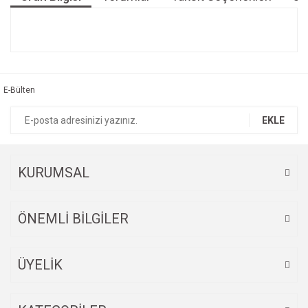
Bu ürünün fiyat bilgisi, resim, ürün açıklamalarında ve diğer
konularda yetersiz gördüğünüz noktaları öneri formunu
Bu ürüne ilk yorumu siz yapın!
kullanarak tarafımıza iletebilirsiniz.
Görüş ve önerileriniz için teşekkür ederiz.
E-Bülten
Yorum Yaz
Ürün resmi kalitesiz, bozuk veya görüntülenemiyor.
EKLE
Ürün açıklamasında eksik bilgiler bulunuyor.
Ürün bilgilerinde hatalar bulunuyor.
Ürün fiyatı diğer sitelerden daha pahalı.
KURUMSAL
Bu ürüne benzer farklı alternatifler olmalı.
ÖNEMLİ BİLGİLER
ÜYELİK
Gönder