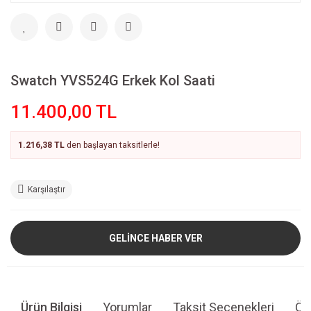
Swatch YVS524G Erkek Kol Saati
11.400,00 TL
1.216,38 TL
den başlayan taksitlerle!
Karşılaştır
GELİNCE HABER VER
Ürün Bilgisi
Yorumlar
Taksit Seçenekleri
Öne