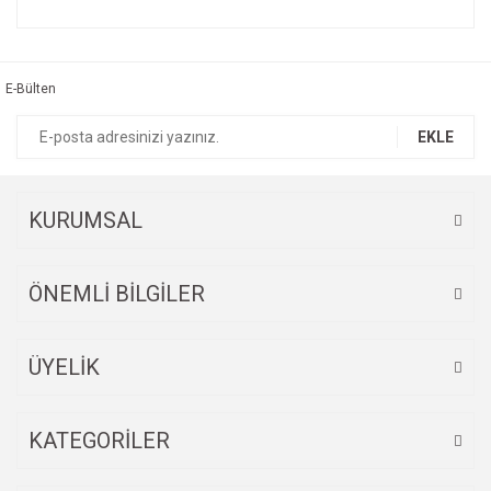
Bu ürünün fiyat bilgisi, resim, ürün açıklamalarında ve diğer
konularda yetersiz gördüğünüz noktaları öneri formunu
Bu ürüne ilk yorumu siz yapın!
kullanarak tarafımıza iletebilirsiniz.
Görüş ve önerileriniz için teşekkür ederiz.
E-Bülten
Yorum Yaz
Ürün resmi kalitesiz, bozuk veya görüntülenemiyor.
EKLE
Ürün açıklamasında eksik bilgiler bulunuyor.
Ürün bilgilerinde hatalar bulunuyor.
Ürün fiyatı diğer sitelerden daha pahalı.
KURUMSAL
Bu ürüne benzer farklı alternatifler olmalı.
ÖNEMLİ BİLGİLER
ÜYELİK
Gönder
KATEGORİLER