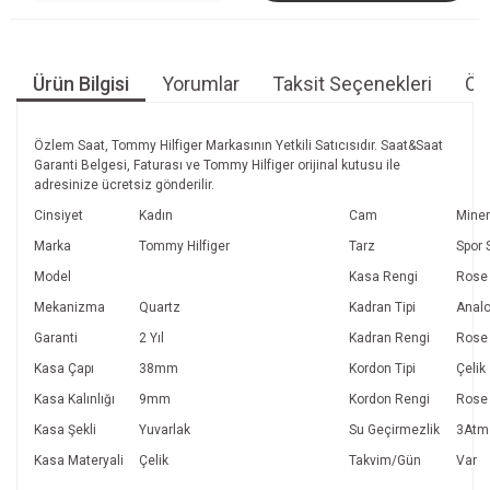
Ürün Bilgisi
Yorumlar
Taksit Seçenekleri
Öne
Özlem Saat, Tommy Hilfiger Markasının Yetkili Satıcısıdır. Saat&Saat
Garanti Belgesi, Faturası ve Tommy Hilfiger orijinal kutusu ile
adresinize ücretsiz gönderilir.
Cinsiyet
Kadın
Cam
Miner
Marka
Tommy Hilfiger
Tarz
Spor 
Model
Kasa Rengi
Rose
Mekanizma
Quartz
Kadran Tipi
Anal
Garanti
2 Yıl
Kadran Rengi
Rose
Kasa Çapı
38mm
Kordon Tipi
Çelik
Kasa Kalınlığı
9mm
Kordon Rengi
Rose
Kasa Şekli
Yuvarlak
Su Geçirmezlik
3Atm
Kasa Materyali
Çelik
Takvim/Gün
Var