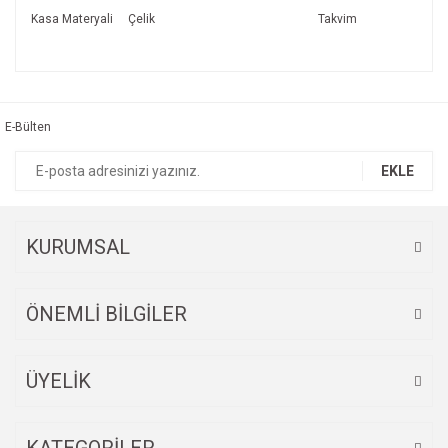
Kasa Materyali
Çelik
Takvim
Bu ürünün fiyat bilgisi, resim, ürün açıklamalarında ve diğer
konularda yetersiz gördüğünüz noktaları öneri formunu
Bu ürüne ilk yorumu siz yapın!
kullanarak tarafımıza iletebilirsiniz.
Görüş ve önerileriniz için teşekkür ederiz.
E-Bülten
Yorum Yaz
Ürün resmi kalitesiz, bozuk veya görüntülenemiyor.
EKLE
Ürün açıklamasında eksik bilgiler bulunuyor.
Ürün bilgilerinde hatalar bulunuyor.
Ürün fiyatı diğer sitelerden daha pahalı.
KURUMSAL
Bu ürüne benzer farklı alternatifler olmalı.
ÖNEMLİ BİLGİLER
ÜYELİK
Gönder