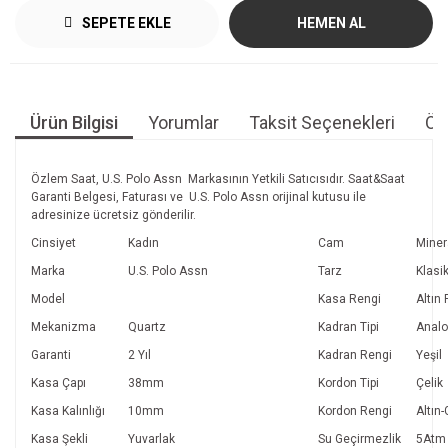
SEPETE EKLE
HEMEN AL
Ürün Bilgisi
Yorumlar
Taksit Seçenekleri
Öne
Özlem Saat, U.S. Polo Assn Markasının Yetkili Satıcısıdır. Saat&Saat
Garanti Belgesi, Faturası ve U.S. Polo Assn orijinal kutusu ile
adresinize ücretsiz gönderilir.
Cinsiyet
Kadın
Cam
Miner
Marka
U.S. Polo Assn
Tarz
Klasi
Model
Kasa Rengi
Altın
Mekanizma
Quartz
Kadran Tipi
Anal
Garanti
2 Yıl
Kadran Rengi
Yeşil
Kasa Çapı
38mm
Kordon Tipi
Çelik
Kasa Kalınlığı
10mm
Kordon Rengi
Altın
Kasa Şekli
Yuvarlak
Su Geçirmezlik
5Atm