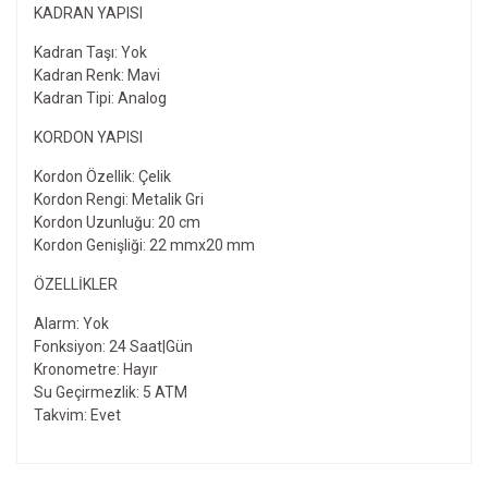
KADRAN YAPISI
Kadran Taşı: Yok
Kadran Renk: Mavi
Kadran Tipi: Analog
KORDON YAPISI
Kordon Özellik: Çelik
Kordon Rengi: Metalik Gri
Kordon Uzunluğu: 20 cm
Kordon Genişliği: 22 mmx20 mm
ÖZELLIKLER
Alarm: Yok
Fonksiyon: 24 Saat|Gün
Kronometre: Hayır
Su Geçirmezlik: 5 ATM
Takvim: Evet
Bu ürünün fiyat bilgisi, resim, ürün açıklamalarında ve diğer
konularda yetersiz gördüğünüz noktaları öneri formunu
Bu ürüne ilk yorumu siz yapın!
kullanarak tarafımıza iletebilirsiniz.