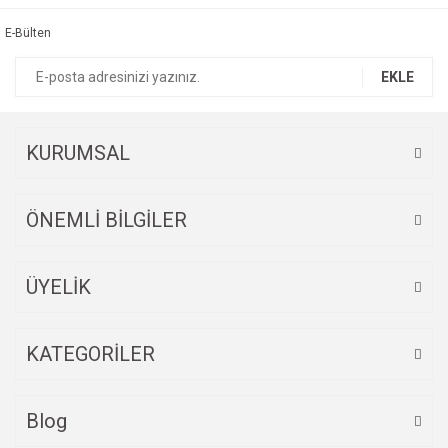
Görüş ve önerileriniz için teşekkür ederiz.
E-Bülten
Yorum Yaz
Ürün resmi kalitesiz, bozuk veya görüntülenemiyor.
EKLE
Ürün açıklamasında eksik bilgiler bulunuyor.
Ürün bilgilerinde hatalar bulunuyor.
Ürün fiyatı diğer sitelerden daha pahalı.
KURUMSAL
Bu ürüne benzer farklı alternatifler olmalı.
ÖNEMLİ BİLGİLER
ÜYELİK
Gönder
KATEGORİLER
Blog