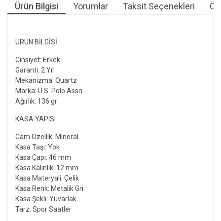
Ürün Bilgisi
Yorumlar
Taksit Seçenekleri
Öne
ÜRÜN BILGISI
Cinsiyet: Erkek
Garanti: 2 Yıl
Mekanizma: Quartz
Marka: U.S. Polo Assn.
Ağırlık: 136 gr
KASA YAPISI
Cam Özellik: Mineral
Kasa Taşı: Yok
Kasa Çapı: 46 mm
Kasa Kalinlik: 12 mm
Kasa Materyali: Çelik
Kasa Renk: Metalik Gri
Kasa Şekli: Yuvarlak
Tarz: Spor Saatler