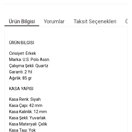
Ürün Bilgisi
Yorumlar
Taksit Seçenekleri
Öne
ÜRÜN BILGISI
Cinsiyet: Erkek
Marka: U.S. Polo Assn.
Çalışma Şekli: Quartz
Garanti: 2 Yıl
Ağırlık: 85 gr
KASA YAPISI
Kasa Renk: Siyah
Kasa Çapı: 42 mm
Kasa Kalinlik: 12 mm
Kasa Şekli: Yuvarlak
Kasa Materyali: Çelik
Kasa Taşı: Yok