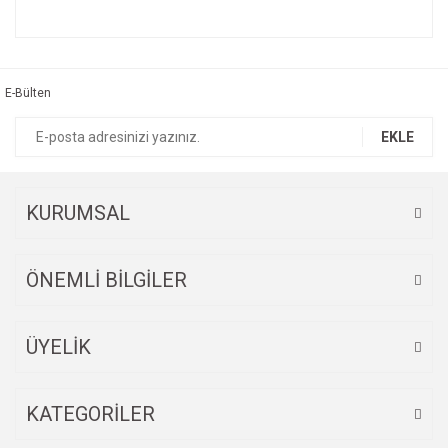
Bu ürünün fiyat bilgisi, resim, ürün açıklamalarında ve diğer
konularda yetersiz gördüğünüz noktaları öneri formunu
Bu ürüne ilk yorumu siz yapın!
kullanarak tarafımıza iletebilirsiniz.
Görüş ve önerileriniz için teşekkür ederiz.
E-Bülten
Yorum Yaz
Ürün resmi kalitesiz, bozuk veya görüntülenemiyor.
EKLE
Ürün açıklamasında eksik bilgiler bulunuyor.
Ürün bilgilerinde hatalar bulunuyor.
Ürün fiyatı diğer sitelerden daha pahalı.
KURUMSAL
Bu ürüne benzer farklı alternatifler olmalı.
ÖNEMLİ BİLGİLER
ÜYELİK
Gönder
KATEGORİLER