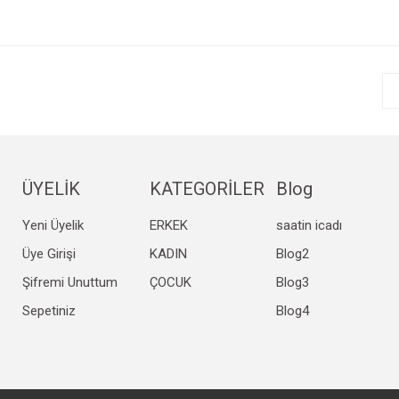
r.
Yorum Yaz
ÜYELİK
KATEGORİLER
Blog
Yeni Üyelik
ERKEK
saatin icadı
Gönder
Üye Girişi
KADIN
Blog2
Şifremi Unuttum
ÇOCUK
Blog3
Sepetiniz
Blog4