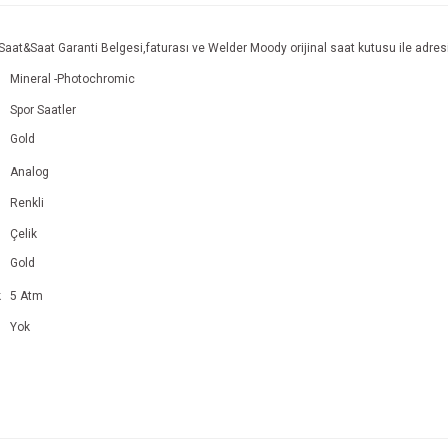
Saat&Saat Garanti Belgesi,faturası ve Welder Moody orijinal saat kutusu ile adresi
Mineral -Photochromic
Spor Saatler
Gold
Analog
Renkli
Çelik
Gold
k
5 Atm
Yok
e diğer konularda yetersiz gördüğünüz noktaları öneri formunu kullanarak tarafım
Bu ürüne ilk yorumu siz yapın!