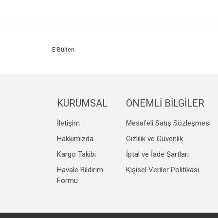
Ürün resmi kalitesiz, bozuk veya görüntülenemiyo
Ürün açıklamasında eksik bilgiler bulunuyor.
Ürün bilgilerinde hatalar bulunuyor.
E-Bülten
Ürün fiyatı diğer sitelerden daha pahalı.
Bu ürüne benzer farklı alternatifler olmalı.
KURUMSAL
ÖNEMLİ BİLGİLER
İletişim
Mesafeli Satış Sözleşmesi
Hakkimizda
Gizlilik ve Güvenlik
Kargo Takibi
İptal ve İade Şartları
Havale Bildirim
Kişisel Veriler Politikası
Formu