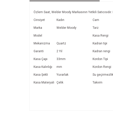
Özlem Saat, Welder Moody Markasının Yetkili Satıcısıdır. 
Cinsiyet
Kadın
Cam
Marka
Welder Moody
Tarz
Model
Kasa Rengi
Mekanizma
Quartz
Kadran tipi
Garanti
2 Yıl
Kadran rengi
Kasa Çapı
33mm
Kordon Tipi
Kasa Kalınlığı
mm
Kordon Rengi
Kasa Şekli
Yuvarlak
Su geçirmezli
Kasa Materyali
Çelik
Takvim
Bu ürünün fiyat bilgisi, resim, ürün açıklamalarında v
Görüş ve önerileriniz için teşekkür ederiz.