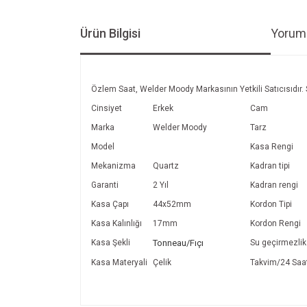
Ürün Bilgisi
Yoruml
Özlem Saat, Welder Moody Markasının Yetkili Satıcısıdır. 
Cinsiyet
Erkek
Cam
Marka
Welder Moody
Tarz
Model
Kasa Rengi
Mekanizma
Quartz
Kadran tipi
Garanti
2 Yıl
Kadran rengi
Kasa Çapı
44x52mm
Kordon Tipi
Kasa Kalınlığı
17mm
Kordon Rengi
Kasa Şekli
Tonneau/Fıçı
Su geçirmezlik
Kasa Materyali
Çelik
Takvim/24 Saa
Bu ürünün fiyat bilgisi, resim, ürün açıklamalarında v
Görüş ve önerileriniz için teşekkür ederiz.