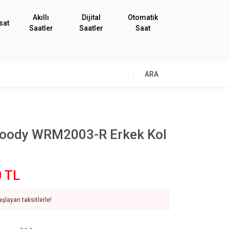
Akıllı
Dijital
Otomatik
sat
Saatler
Saatler
Saat
ARA
oody WRM2003-R Erkek Kol
0 TL
şlayan taksitlerle!