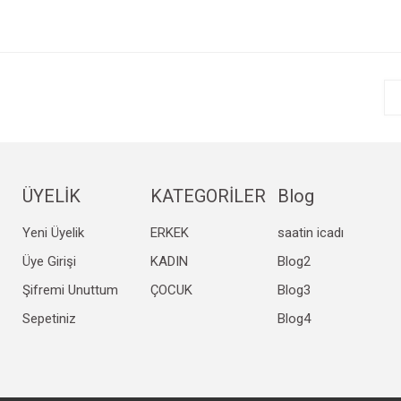
Bu ürüne ilk yorumu siz yapın!
r.
Yorum Yaz
ÜYELİK
KATEGORİLER
Blog
Yeni Üyelik
ERKEK
saatin icadı
Gönder
Üye Girişi
KADIN
Blog2
Şifremi Unuttum
ÇOCUK
Blog3
Sepetiniz
Blog4