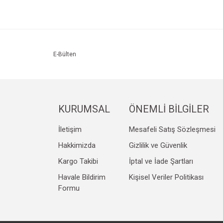
Ürün resmi kalitesiz, bozuk veya görüntülenemiyo
Ürün açıklamasında eksik bilgiler bulunuyor.
Ürün bilgilerinde hatalar bulunuyor.
E-Bülten
Ürün fiyatı diğer sitelerden daha pahalı.
Bu ürüne benzer farklı alternatifler olmalı.
KURUMSAL
ÖNEMLİ BİLGİLER
İletişim
Mesafeli Satış Sözleşmesi
Hakkimizda
Gizlilik ve Güvenlik
Kargo Takibi
İptal ve İade Şartları
Havale Bildirim
Kişisel Veriler Politikası
Formu