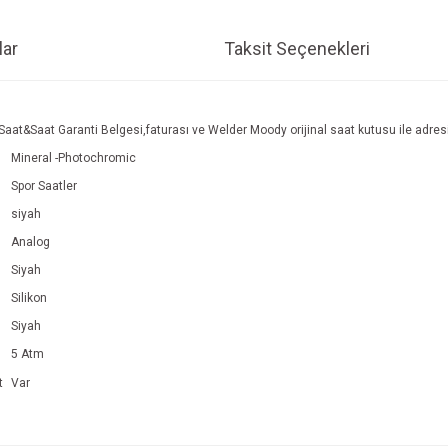
ar
Taksit Seçenekleri
Saat&Saat Garanti Belgesi,faturası ve Welder Moody orijinal saat kutusu ile adresi
Mineral -Photochromic
Spor Saatler
siyah
Analog
Siyah
Silikon
Siyah
5 Atm
t
Var
e diğer konularda yetersiz gördüğünüz noktaları öneri formunu kullanarak tarafım