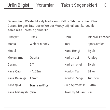
Ürün Bilgisi
Yorumlar
Taksit Seçenekleri
Öne
Özlem Saat, Welder Moody Markasının Yetkili Satıcısıdır. Saat&Saat
Garanti Belgesi,faturası ve Welder Moody orijinal saat kutusu ile
adresinize ücretsiz gönderilir.
Cinsiyet
Erkek
Cam
Mineral -Photoc
Marka
Welder Moody
Tarz
Spor Saatler
Model
Kasa Rengi
Siyah
Mekanizma
Quartz
Kadran tipi
Analog
Garanti
2 Yıl
Kadran rengi
Siyah
Kasa Çapı
44x52mm
Kordon Tipi
Silikon
Kasa Kalınlığı
17mm
Kordon Rengi
Turuncu
Kasa Şekli
Tonneau/Fıçı
Su geçirmezlik
3 Atm
Kasa Materyali
Çelik
Takvim/24 Saat
Var
Bu ürünün fiyat bilgisi, resim, ürün açıklamalarında ve diğer
konularda yetersiz gördüğünüz noktaları öneri formunu
Bu ürüne ilk yorumu siz yapın!