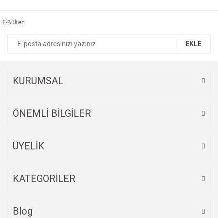
kullanarak tarafımıza iletebilirsiniz.
Görüş ve önerileriniz için teşekkür ederiz.
E-Bülten
Yorum Yaz
Ürün resmi kalitesiz, bozuk veya görüntülenemiyor.
EKLE
Ürün açıklamasında eksik bilgiler bulunuyor.
Ürün bilgilerinde hatalar bulunuyor.
Ürün fiyatı diğer sitelerden daha pahalı.
KURUMSAL
Bu ürüne benzer farklı alternatifler olmalı.
ÖNEMLİ BİLGİLER
ÜYELİK
Gönder
KATEGORİLER
Blog