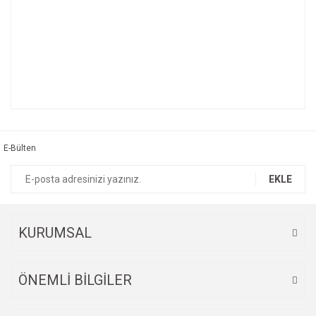
Bu ürünün fiyat bilgisi, resim, ürün açıklamalarında ve diğer
konularda yetersiz gördüğünüz noktaları öneri formunu
Bu ürüne ilk yorumu siz yapın!
kullanarak tarafımıza iletebilirsiniz.
Görüş ve önerileriniz için teşekkür ederiz.
E-Bülten
Yorum Yaz
Ürün resmi kalitesiz, bozuk veya görüntülenemiyor.
EKLE
Ürün açıklamasında eksik bilgiler bulunuyor.
Ürün bilgilerinde hatalar bulunuyor.
Ürün fiyatı diğer sitelerden daha pahalı.
KURUMSAL
Bu ürüne benzer farklı alternatifler olmalı.
ÖNEMLİ BİLGİLER