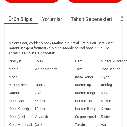
Ürün Bilgisi
Yorumlar
Taksit Seçenekleri
Öne
Özlem Saat, Welder Moody Markasının Yetkili Satıcısıdır. Saat&Saat
Garanti Belgesi,faturası ve Welder Moody orijinal saat kutusu ile
adresinize ücretsiz gönderilir.
Cinsiyet
Erkek
Cam
Mineral -Photoc
Marka
Welder Moody
Tarz
Spor Saatler
Model
-
Kasa Rengi
Siyah
Mekanizma
Quartz
Kadran tipi
Analog
Garanti
2 Yıl
Kadran rengi
Mavi
Kasa Çapı
45mm
Kordon Tipi
Silikon
Kasa Kalınlığı
13mm
Kordon Rengi
Kırmızı
Kasa Şekli
Yuvarlak
Su geçirmezlik
5 Atm
Kasa Materyali
Çelik
Takvim
Var