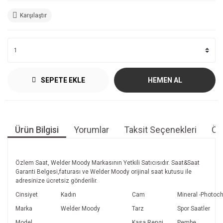
Karşılaştır
SEPETE EKLE
HEMEN AL
Ürün Bilgisi
Yorumlar
Taksit Seçenekleri
Öne
Özlem Saat, Welder Moody Markasının Yetkili Satıcısıdır. Saat&Saat
Garanti Belgesi,faturası ve Welder Moody orijinal saat kutusu ile
adresinize ücretsiz gönderilir.
Cinsiyet
Kadın
Cam
Mineral -Photoc
Marka
Welder Moody
Tarz
Spor Saatler
Model
Kasa Rengi
Pembe