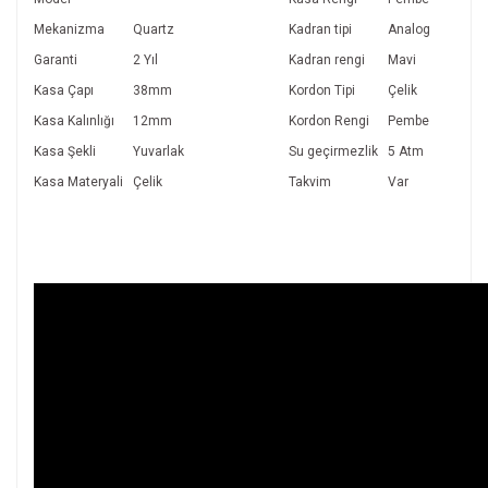
Mekanizma
Quartz
Kadran tipi
Analog
Garanti
2 Yıl
Kadran rengi
Mavi
Kasa Çapı
38mm
Kordon Tipi
Çelik
Kasa Kalınlığı
12mm
Kordon Rengi
Pembe
Kasa Şekli
Yuvarlak
Su geçirmezlik
5 Atm
Kasa Materyali
Çelik
Takvim
Var