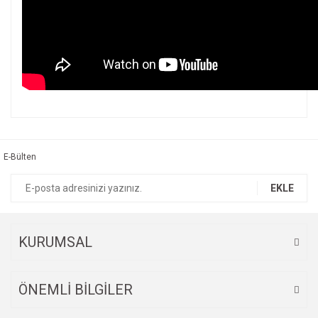
Bu ürünün fiyat bilgisi, resim, ürün açıklamalarında ve diğer
konularda yetersiz gördüğünüz noktaları öneri formunu
Bu ürüne ilk yorumu siz yapın!
kullanarak tarafımıza iletebilirsiniz.
Görüş ve önerileriniz için teşekkür ederiz.
E-Bülten
Yorum Yaz
Ürün resmi kalitesiz, bozuk veya görüntülenemiyor.
EKLE
Ürün açıklamasında eksik bilgiler bulunuyor.
Ürün bilgilerinde hatalar bulunuyor.
Ürün fiyatı diğer sitelerden daha pahalı.
KURUMSAL
Bu ürüne benzer farklı alternatifler olmalı.
ÖNEMLİ BİLGİLER