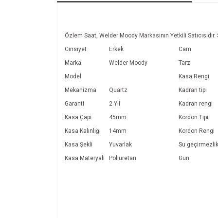
Özlem Saat, Welder Moody Markasının Yetkili Satıcısıdır. 
Cinsiyet
Erkek
Cam
Marka
Welder Moody
Tarz
Model
Kasa Rengi
Mekanizma
Quartz
Kadran tipi
Garanti
2 Yıl
Kadran rengi
Kasa Çapı
45mm
Kordon Tipi
Kasa Kalınlığı
14mm
Kordon Rengi
Kasa Şekli
Yuvarlak
Su geçirmezli
Kasa Materyali
Poliüretan
Gün