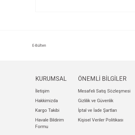
Bu ürünün fiyat bilgisi, resim, ürün açıklamalarında v
Görüş ve önerileriniz için teşekkür ederiz.
Ürün resmi kalitesiz, bozuk veya görüntülenemiyo
Ürün açıklamasında eksik bilgiler bulunuyor.
Ürün bilgilerinde hatalar bulunuyor.
E-Bülten
Ürün fiyatı diğer sitelerden daha pahalı.
Bu ürüne benzer farklı alternatifler olmalı.
KURUMSAL
ÖNEMLİ BİLGİLER
İletişim
Mesafeli Satış Sözleşmesi
Hakkimizda
Gizlilik ve Güvenlik
Kargo Takibi
İptal ve İade Şartları
Havale Bildirim
Kişisel Veriler Politikası
Formu