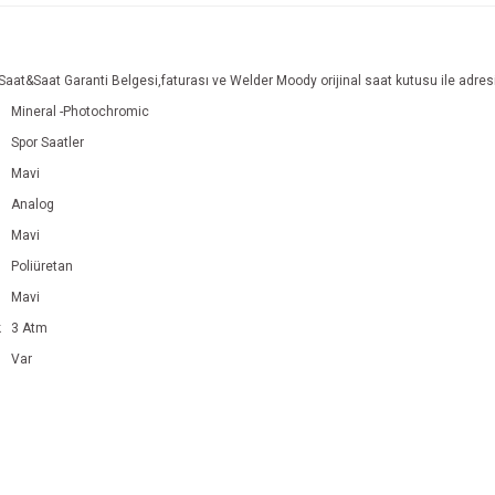
Saat&Saat Garanti Belgesi,faturası ve Welder Moody orijinal saat kutusu ile adresi
Mineral -Photochromic
Spor Saatler
Mavi
Analog
Mavi
Poliüretan
Mavi
k
3 Atm
Var