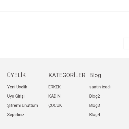
e diğer konularda yetersiz gördüğünüz noktaları öneri formunu kullanarak tarafım
Bu ürüne ilk yorumu siz yapın!
r.
Yorum Yaz
ÜYELİK
KATEGORİLER
Blog
Yeni Üyelik
ERKEK
saatin icadı
Gönder
Üye Girişi
KADIN
Blog2
Şifremi Unuttum
ÇOCUK
Blog3
Sepetiniz
Blog4