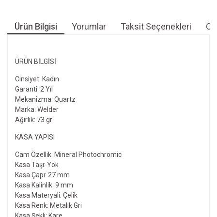
Ürün Bilgisi
Yorumlar
Taksit Seçenekleri
Öne
ÜRÜN BILGISI
Cinsiyet: Kadın
Garanti: 2 Yıl
Mekanizma: Quartz
Marka: Welder
Ağırlık: 73 gr
KASA YAPISI
Cam Özellik: Mineral Photochromic
Kasa Taşı: Yok
Kasa Çapı: 27 mm
Kasa Kalinlik: 9 mm
Kasa Materyali: Çelik
Kasa Renk: Metalik Gri
Kasa Şekli: Kare