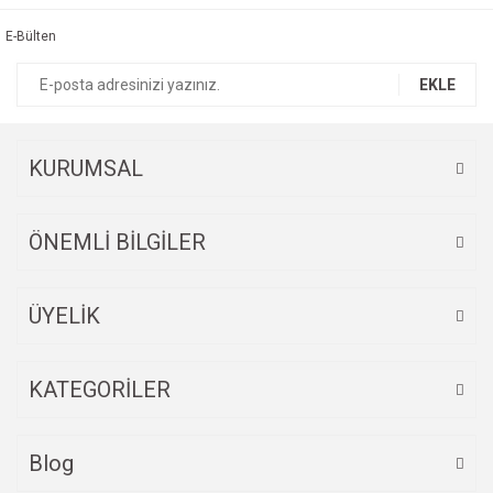
Görüş ve önerileriniz için teşekkür ederiz.
E-Bülten
Yorum Yaz
Ürün resmi kalitesiz, bozuk veya görüntülenemiyor.
EKLE
Ürün açıklamasında eksik bilgiler bulunuyor.
Ürün bilgilerinde hatalar bulunuyor.
Ürün fiyatı diğer sitelerden daha pahalı.
KURUMSAL
Bu ürüne benzer farklı alternatifler olmalı.
ÖNEMLİ BİLGİLER
ÜYELİK
Gönder
KATEGORİLER
Blog