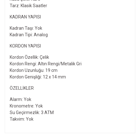
Tarz: Klasik Saatler
KADRAN YAPISI
Kadran Taşı: Yok
Kadran Tipi: Analog
KORDON YAPISI
Kordon Özellik: Çelik
Kordon Rengi: Altın Rengi/Metalik Gri
Kordon Uzunluğu: 19 cm
Kordon Genişliği: 12 x 14 mm
ÖZELLIKLER
Alarm: Yok
Kronometre: Yok
Su Geçirmezlik: 3 ATM
Takvim: Yok
Bu ürünün fiyat bilgisi, resim, ürün açıklamalarında ve diğer
konularda yetersiz gördüğünüz noktaları öneri formunu
Bu ürüne ilk yorumu siz yapın!
kullanarak tarafımıza iletebilirsiniz.