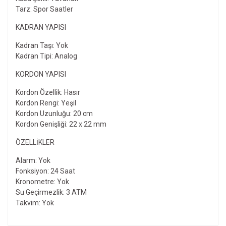
Tarz: Spor Saatler
KADRAN YAPISI
Kadran Taşı: Yok
Kadran Tipi: Analog
KORDON YAPISI
Kordon Özellik: Hasır
Kordon Rengi: Yeşil
Kordon Uzunluğu: 20 cm
Kordon Genişliği: 22 x 22 mm
ÖZELLIKLER
Alarm: Yok
Fonksiyon: 24 Saat
Kronometre: Yok
Su Geçirmezlik: 3 ATM
Takvim: Yok
Bu ürünün fiyat bilgisi, resim, ürün açıklamalarında ve diğer
konularda yetersiz gördüğünüz noktaları öneri formunu