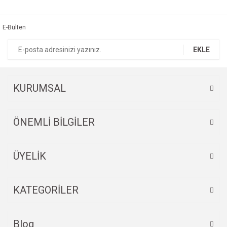
Bu ürüne ilk yorumu siz yapın!
kullanarak tarafımıza iletebilirsiniz.
Görüş ve önerileriniz için teşekkür ederiz.
E-Bülten
Yorum Yaz
Ürün resmi kalitesiz, bozuk veya görüntülenemiyor.
EKLE
Ürün açıklamasında eksik bilgiler bulunuyor.
Ürün bilgilerinde hatalar bulunuyor.
Ürün fiyatı diğer sitelerden daha pahalı.
KURUMSAL
Bu ürüne benzer farklı alternatifler olmalı.
ÖNEMLİ BİLGİLER
ÜYELİK
Gönder
KATEGORİLER
Blog