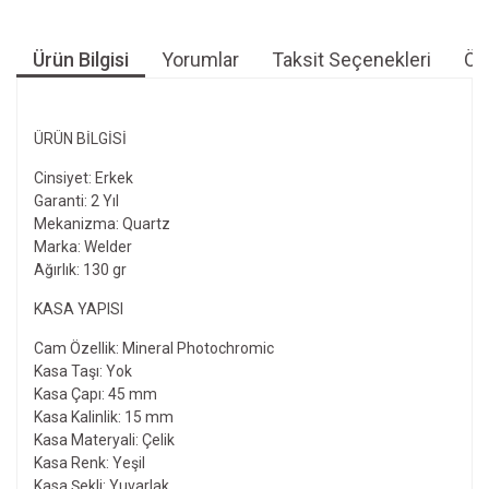
Ürün Bilgisi
Yorumlar
Taksit Seçenekleri
Öne
ÜRÜN BILGISI
Cinsiyet: Erkek
Garanti: 2 Yıl
Mekanizma: Quartz
Marka: Welder
Ağırlık: 130 gr
KASA YAPISI
Cam Özellik: Mineral Photochromic
Kasa Taşı: Yok
Kasa Çapı: 45 mm
Kasa Kalinlik: 15 mm
Kasa Materyali: Çelik
Kasa Renk: Yeşil
Kasa Şekli: Yuvarlak