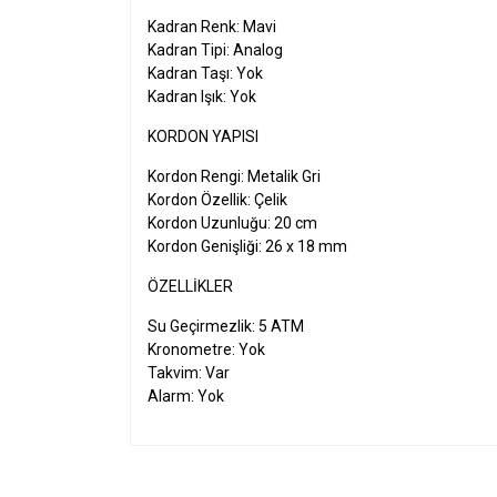
Kadran Renk: Mavi
Kadran Tipi: Analog
Kadran Taşı: Yok
Kadran Işık: Yok
KORDON YAPISI
Kordon Rengi: Metalik Gri
Kordon Özellik: Çelik
Kordon Uzunluğu: 20 cm
Kordon Genişliği: 26 x 18 mm
ÖZELLIKLER
Su Geçirmezlik: 5 ATM
Kronometre: Yok
Takvim: Var
Alarm: Yok
Bu ürünün fiyat bilgisi, resim, ürün açıklamalarında v
Görüş ve önerileriniz için teşekkür ederiz.