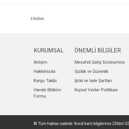
Ürün resmi kalitesiz, bozuk veya görüntülenemiyo
Ürün açıklamasında eksik bilgiler bulunuyor.
Ürün bilgilerinde hatalar bulunuyor.
E-Bülten
Ürün fiyatı diğer sitelerden daha pahalı.
Bu ürüne benzer farklı alternatifler olmalı.
KURUMSAL
ÖNEMLİ BİLGİLER
İletişim
Mesafeli Satış Sözleşmesi
Hakkimizda
Gizlilik ve Güvenlik
Kargo Takibi
İptal ve İade Şartları
Havale Bildirim
Kişisel Veriler Politikası
Formu
© Tüm hakları saklıdır. Kredi kartı bilgileriniz 256bit S