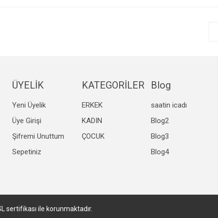
r.
Yorum Yaz
ÜYELİK
KATEGORİLER
Blog
Yeni Üyelik
ERKEK
saatin icadı
Gönder
Üye Girişi
KADIN
Blog2
Şifremi Unuttum
ÇOCUK
Blog3
Sepetiniz
Blog4
SL sertifikası ile korunmaktadır.