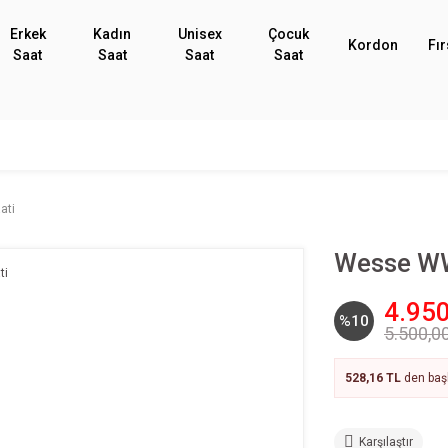
Erkek
Kadın
Unisex
Çocuk
Kordon
Fır
Saat
Saat
Saat
Saat
ati
Wesse WW
4.950
%10
5.500,0
528,16 TL
den başl
Karşılaştır